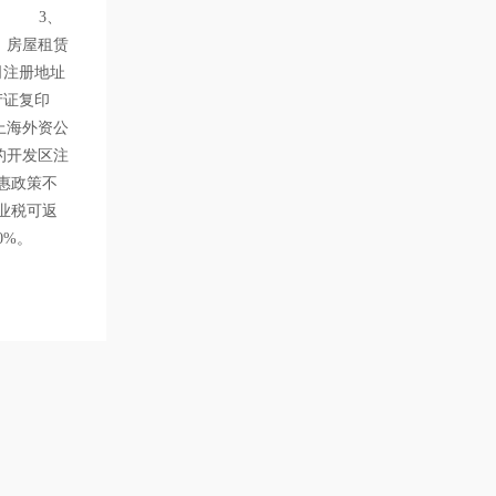
。 3、
，房屋租赁
司注册地址
产证复印
上海外资公
的开发区注
惠政策不
业税可返
0%。