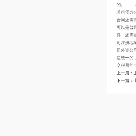
的。 2
若租赁办
合同还需
可以是普
件，还需
司注册地
册外资公
是统一的
交税额的4
上一篇：
下一篇：